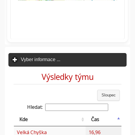
Vyber informace ...
click to expand contents
Výsledky týmu
Sloupec
Hledat:
Kde
Čas
Velká Chyška
16,96