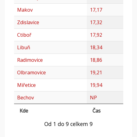
Makov
17,17
Zdislavice
17,32
Ctiboř
17,92
Libuň
18,34
Radimovice
18,86
Olbramovice
19,21
Miřetice
19,94
Bechov
NP
Kde
Čas
Od 1 do 9 celkem 9