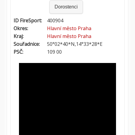
Dorostenci
ID FireSport:
400904
Okres:
Hlavní město Praha
Kraj:
Hlavní město Praha
Souřadnice:
50°02*40*N,14°33*28*E
PSČ:
109 00