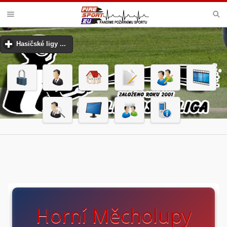
PODLIPANSKÁ LIGA
Hasičské ligy ...
click to expand contents
Horní Měcholupy