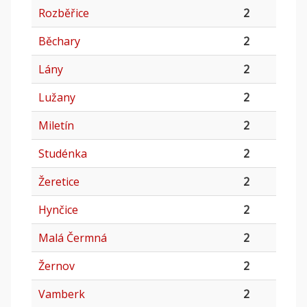
Rozběřice
2
Běchary
2
Lány
2
Lužany
2
Miletín
2
Studénka
2
Žeretice
2
Hynčice
2
Malá Čermná
2
Žernov
2
Vamberk
2