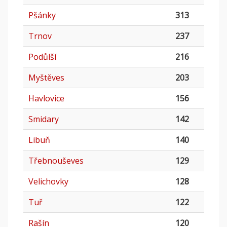
Pšánky
313
Trnov
237
Podůlší
216
Myštěves
203
Havlovice
156
Smidary
142
Libuň
140
Třebnouševes
129
Velichovky
128
Tuř
122
Rašín
120