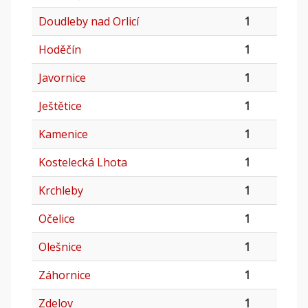
Doudleby nad Orlicí
1
Hoděčín
1
Javornice
1
Ještětice
1
Kamenice
1
Kostelecká Lhota
1
Krchleby
1
Očelice
1
Olešnice
1
Záhornice
1
Zdelov
1