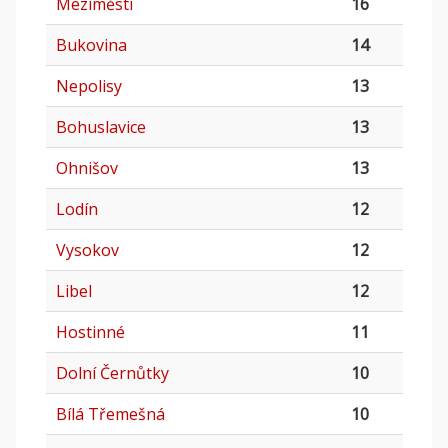
Meziměstí
16
Bukovina
14
Nepolisy
13
Bohuslavice
13
Ohnišov
13
Lodín
12
Vysokov
12
Libel
12
Hostinné
11
Dolní Černůtky
10
Bílá Třemešná
10