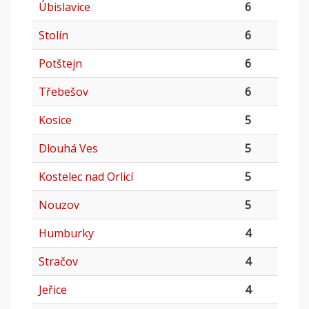
Úbislavice
6
Stolín
6
Potštejn
6
Třebešov
6
Kosice
5
Dlouhá Ves
5
Kostelec nad Orlicí
5
Nouzov
5
Humburky
4
Stračov
4
Jeřice
4