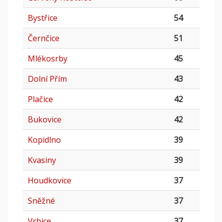
Bystřice
54
Černčice
51
Mlékosrby
45
Dolní Přím
43
Plačice
42
Bukovice
42
Kopidlno
39
Kvasiny
39
Houdkovice
37
Sněžné
37
Vrbice
37