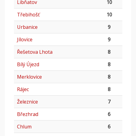
Libňatov
10
Třebihošť
10
Urbanice
9
Jílovice
9
Řešetova Lhota
8
Bílý Újezd
8
Merklovice
8
Rájec
8
Železnice
7
Březhrad
6
Chlum
6