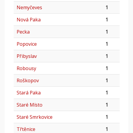
Nemyčeves
1
Nová Paka
1
Pecka
1
Popovice
1
Přibyslav
1
Robousy
1
Roškopov
1
Stará Paka
1
Staré Místo
1
Staré Smrkovice
1
Třtěnice
1