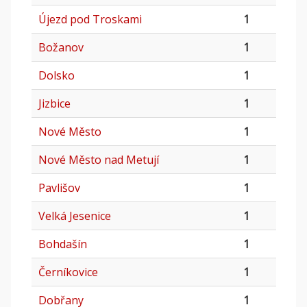
Újezd pod Troskami
1
Božanov
1
Dolsko
1
Jizbice
1
Nové Město
1
Nové Město nad Metují
1
Pavlišov
1
Velká Jesenice
1
Bohdašín
1
Černíkovice
1
Dobřany
1