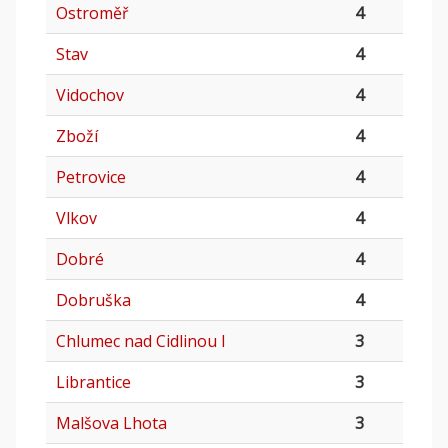
Ostroměř
4
Stav
4
Vidochov
4
Zboží
4
Petrovice
4
Vlkov
4
Dobré
4
Dobruška
4
Chlumec nad Cidlinou I
3
Librantice
3
Malšova Lhota
3