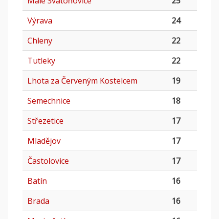
Malé Svatoňovice
25
Výrava
24
Chleny
22
Tutleky
22
Lhota za Červeným Kostelcem
19
Semechnice
18
Střezetice
17
Mladějov
17
Častolovice
17
Batín
16
Brada
16