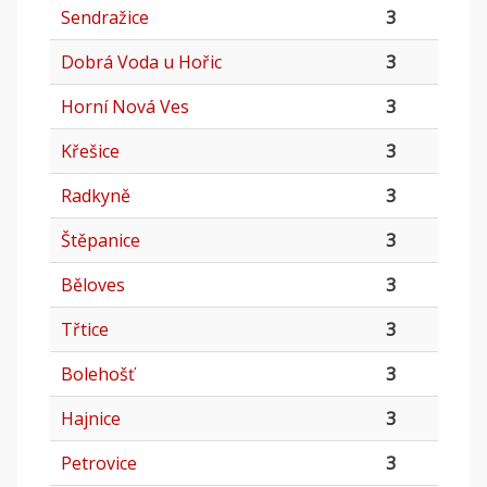
Sendražice
3
Dobrá Voda u Hořic
3
Horní Nová Ves
3
Křešice
3
Radkyně
3
Štěpanice
3
Běloves
3
Třtice
3
Bolehošť
3
Hajnice
3
Petrovice
3