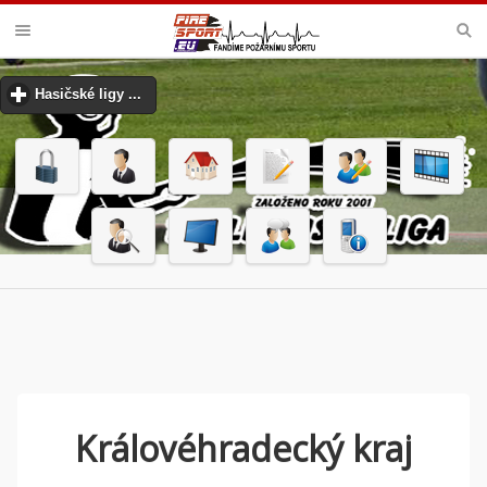
PODLIPANSKÁ LIGA
Hasičské ligy ...
click to expand contents
Královéhradecký kraj