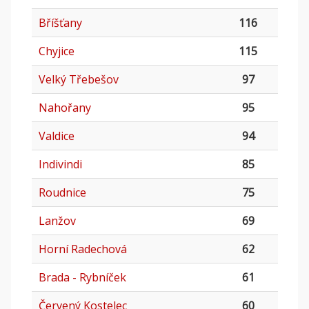
Bříšťany
116
Chyjice
115
Velký Třebešov
97
Nahořany
95
Valdice
94
Indivindi
85
Roudnice
75
Lanžov
69
Horní Radechová
62
Brada - Rybníček
61
Červený Kostelec
60