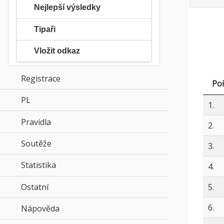
Nejlepší výsledky
Tipaři
Vložit odkaz
Registrace
Poř
PL
click to expand contents
1.
Pravidla
click to expand contents
2.
Soutěže
click to expand contents
3.
Statistika
click to expand contents
4.
Ostatní
click to expand contents
5.
6.
Nápověda
click to expand contents