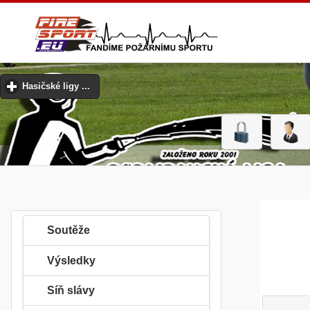
Hasičské ligy ...
click to expand contents
Soutěže
Výsledky
Síň slávy