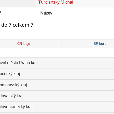
Turčiansky Michal
.
Název
 do 7 celkem 7
ČR kraje
SR kraje
avní město Praha kraj
očeský kraj
homoravský kraj
lovarský kraj
álovéhradecký kraj