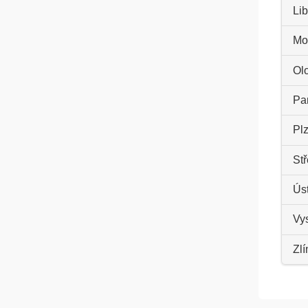
Lib
Mo
Ol
Par
Plz
St
Úst
Vys
Zlí