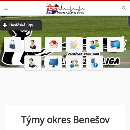
PODLIPANSKÁ LIGA
Hasičské ligy ...
click to expand contents
Týmy okres Benešov