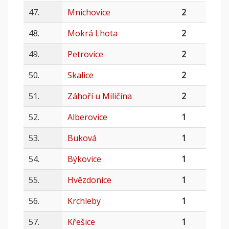
47.
Mnichovice
2
48.
Mokrá Lhota
2
49.
Petrovice
2
50.
Skalice
2
51.
Záhoří u Miličína
2
52.
Alberovice
1
53.
Buková
1
54.
Býkovice
1
55.
Hvězdonice
1
56.
Krchleby
1
57.
Křešice
1