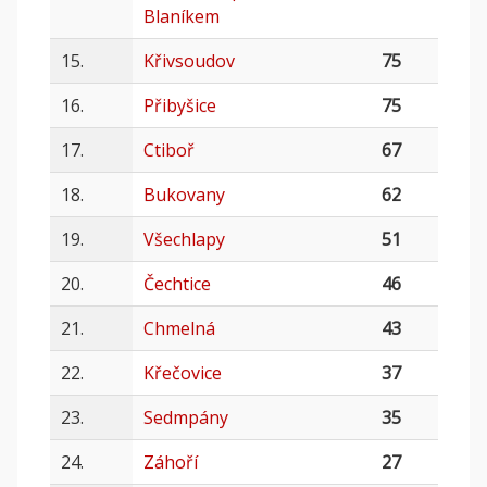
Blaníkem
15.
Křivsoudov
75
16.
Přibyšice
75
17.
Ctiboř
67
18.
Bukovany
62
19.
Všechlapy
51
20.
Čechtice
46
21.
Chmelná
43
22.
Křečovice
37
23.
Sedmpány
35
24.
Záhoří
27