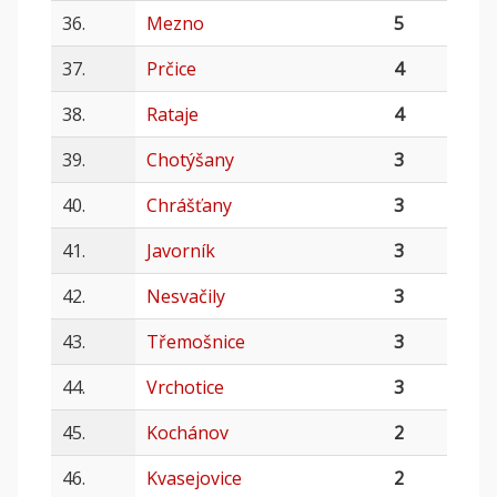
36.
Mezno
5
37.
Prčice
4
38.
Rataje
4
39.
Chotýšany
3
40.
Chrášťany
3
41.
Javorník
3
42.
Nesvačily
3
43.
Třemošnice
3
44.
Vrchotice
3
45.
Kochánov
2
46.
Kvasejovice
2