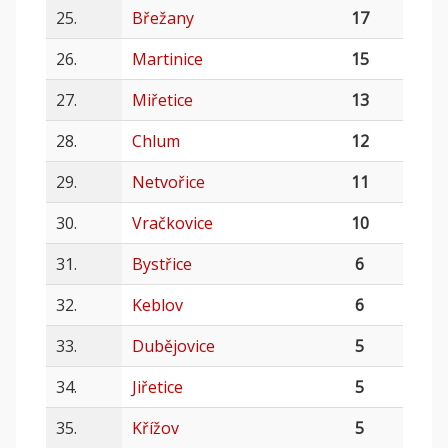
25.
Břežany
17
26.
Martinice
15
27.
Miřetice
13
28.
Chlum
12
29.
Netvořice
11
30.
Vračkovice
10
31.
Bystřice
6
32.
Keblov
6
33.
Dubějovice
5
34.
Jiřetice
5
35.
Křížov
5