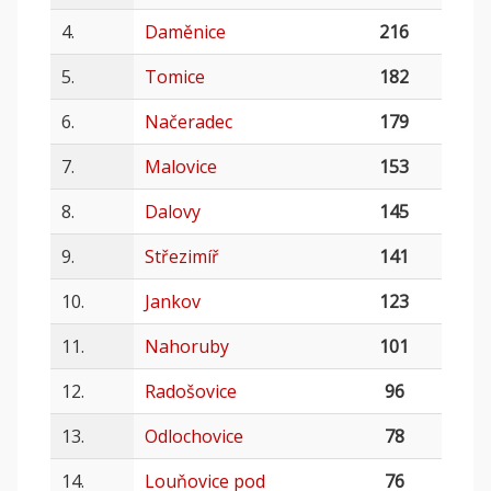
4.
Daměnice
216
5.
Tomice
182
6.
Načeradec
179
7.
Malovice
153
8.
Dalovy
145
9.
Střezimíř
141
10.
Jankov
123
11.
Nahoruby
101
12.
Radošovice
96
13.
Odlochovice
78
14.
Louňovice pod
76