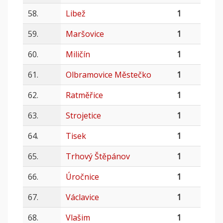
58.
Libež
1
59.
Maršovice
1
60.
Miličín
1
61.
Olbramovice Městečko
1
62.
Ratměřice
1
63.
Strojetice
1
64.
Tisek
1
65.
Trhový Štěpánov
1
66.
Úročnice
1
67.
Václavice
1
68.
Vlašim
1