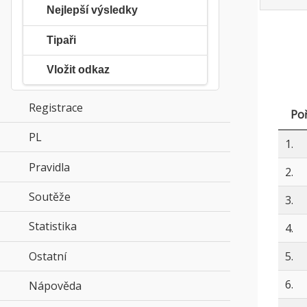
Nejlepší výsledky
Tipaři
Vložit odkaz
Registrace
Poř
PL
click to expand contents
1.
Pravidla
click to expand contents
2.
Soutěže
click to expand contents
3.
Statistika
click to expand contents
4.
Ostatní
click to expand contents
5.
6.
Nápověda
click to expand contents