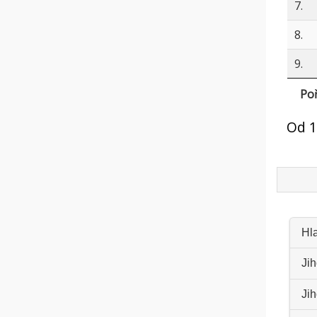
7.
8.
9.
Poř
Od 1
Hl
Jih
Ji