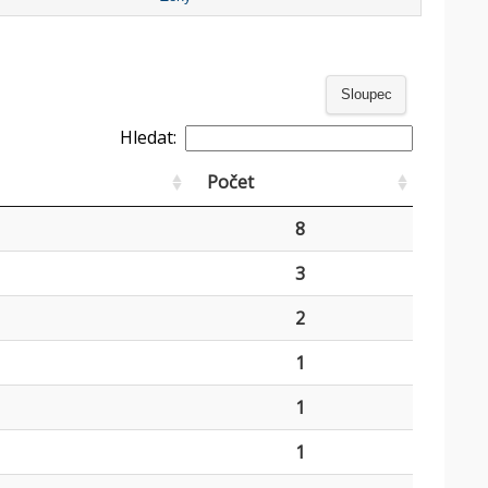
Sloupec
Hledat:
Počet
8
3
2
1
1
1