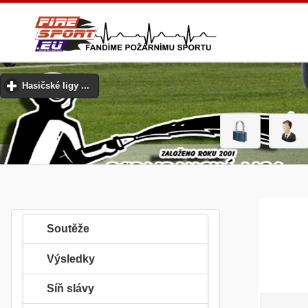
Hasičské ligy ...
click to expand contents
Soutěže
Výsledky
Síň slávy