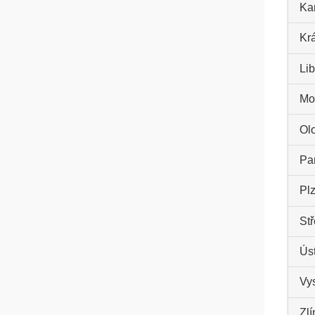
Kar
Kr
Lib
Mo
Ol
Par
Plz
St
Úst
Vys
Zlí