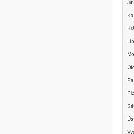
Ji
Kar
Kr
Lib
Mo
Ol
Par
Plz
St
Úst
Vys