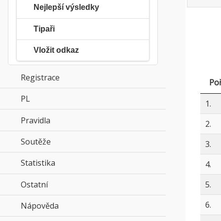
Nejlepší výsledky
Tipaři
Vložit odkaz
Registrace
Poř
PL
click to expand contents
1.
Pravidla
click to expand contents
2.
Soutěže
click to expand contents
3.
Statistika
click to expand contents
4.
Ostatní
click to expand contents
5.
6.
Nápověda
click to expand contents