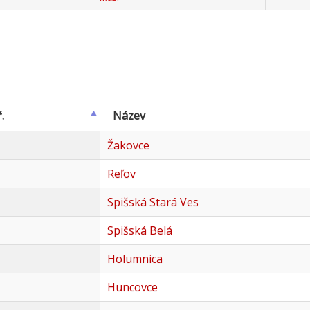
.
Název
Žakovce
Reľov
Spišská Stará Ves
Spišská Belá
Holumnica
Huncovce