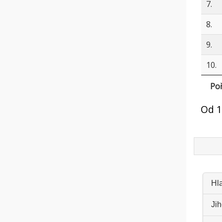
7.
8.
9.
10.
Poř
Od 1
Hl
Jih