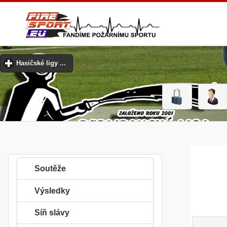
Hasičské ligy ...
click to expand contents
Soutěže
Výsledky
Síň slávy