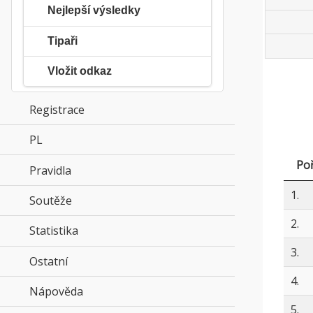
Nejlepší výsledky
Tipaři
Vložit odkaz
Registrace
PL
click to expand contents
Poř
Pravidla
click to expand contents
1.
Soutěže
click to expand contents
2.
Statistika
click to expand contents
3.
Ostatní
click to expand contents
4.
Nápověda
click to expand contents
5.