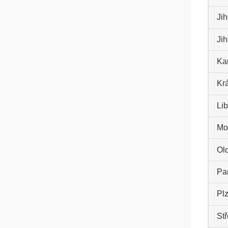
Jih
Ji
Kar
Kr
Lib
Mo
Ol
Par
Plz
St