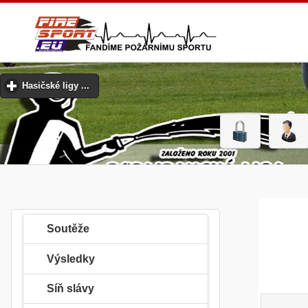
Hasičské ligy ...
click to expand contents
Soutěže
Výsledky
Síň slávy