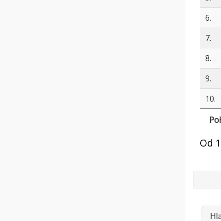
6.
7.
8.
9.
10.
Poř
Od 1
Hl