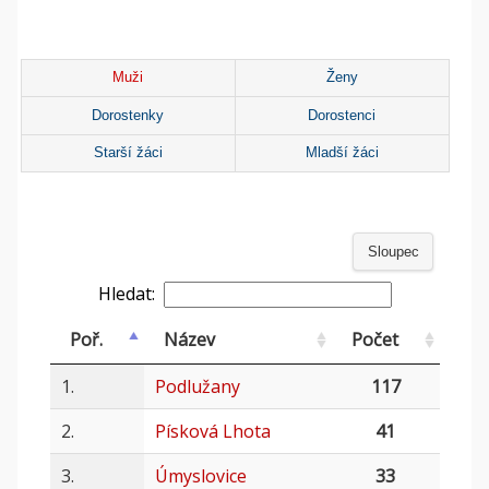
Muži
Ženy
Dorostenky
Dorostenci
Starší žáci
Mladší žáci
Sloupec
Hledat:
Poř.
Název
Počet
1.
Podlužany
117
2.
Písková Lhota
41
3.
Úmyslovice
33