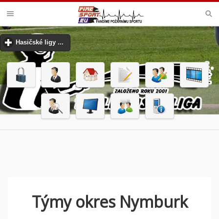
PODLIPANSKÁ LIGA
Hasičské ligy ...
click to expand contents
Týmy okres Nymburk