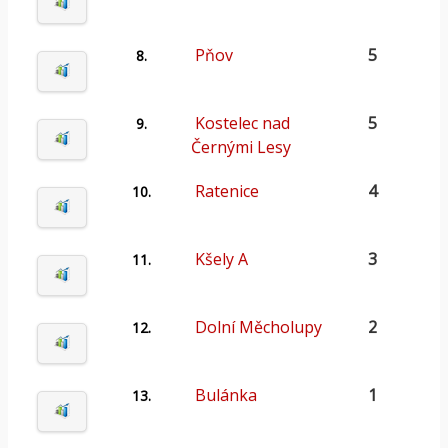
Pňov
5
8.
Kostelec nad
5
9.
Černými Lesy
Ratenice
4
10.
Kšely A
3
11.
Dolní Měcholupy
2
12.
Bulánka
1
13.