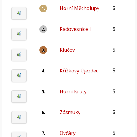
Horní Měcholupy
5
1.
Radovesnice I
5
2.
Klučov
5
3.
Křížkový Újezdec
5
4.
Horní Kruty
5
5.
Zásmuky
5
6.
Ovčáry
5
7.