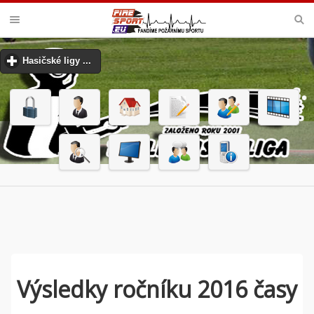
PODLIPANSKÁ LIGA
Hasičské ligy ...
click to expand contents
Výsledky ročníku 2016 časy